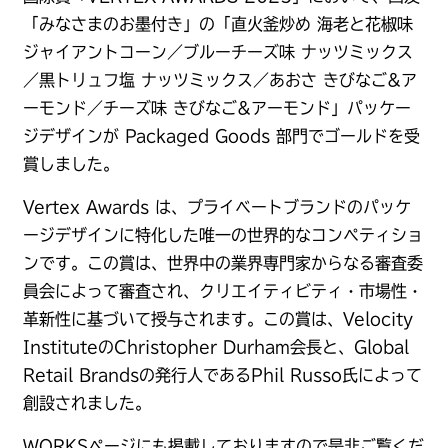
「みなさまのお墨付き」の「直火釜炒め 海老と花椒味
ジャイアントコーン／ブルーチーズ味 ナッツミックス
／黒トリュフ塩 ナッツミックス／あおさ きびなご&ア
ーモンド／チーズ味 きびなご&アーモンド」パッケー
ジデザインが Packaged Goods 部門でゴールドを受
賞しました。
Vertex Awards は、プライベートブランドのパッケ
ージデザインに特化した唯一の世界的なコンペティショ
ンです。この賞は、世界中の業界専門家からなる審査委
員会によって審査され、クリエイティビティ・市場性・
革新性に基づいて授与されます。この賞は、Velocity
InstituteのChristopher Durham会長と、Global
Retail Brandsの発行人であるPhil Russo氏によって
創設されました。
WORKSページ
にも掲載しておりますので是非ご覧くだ