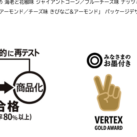
め 海老と花椒味 ジャイアントコーン／ブルーチーズ味 ナッ
アーモンド／チーズ味 きびなご&アーモンド」 パッケージデザイン