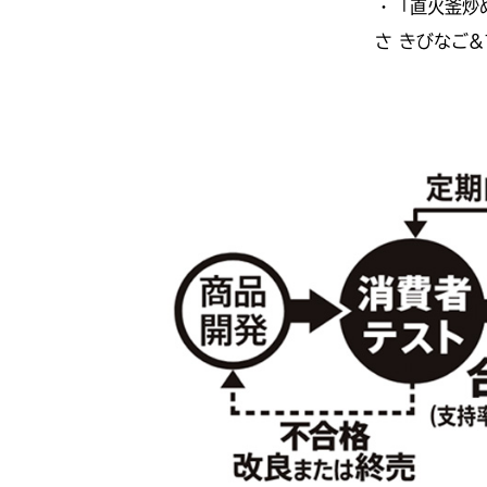
・「直火釜炒
さ きびなご&