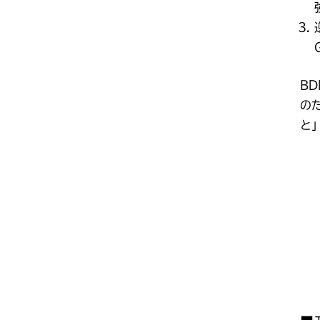
B
の
と