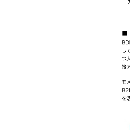
■
B
し
つ
接
モ
B
を