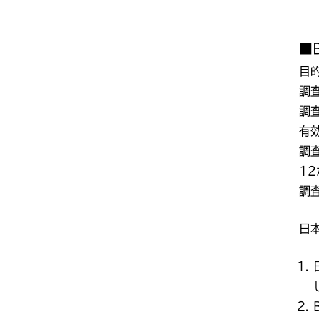
■
目
調査
調
有
調
1
調
日