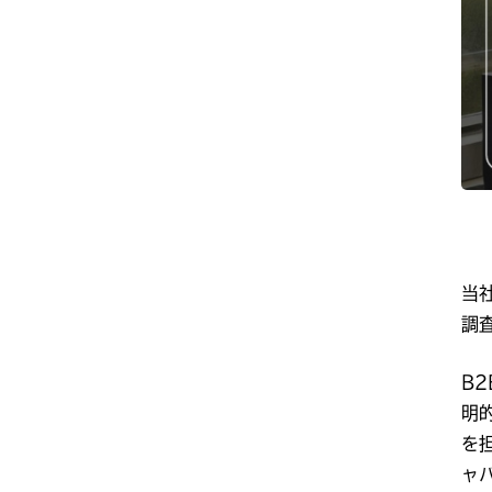
当社
調
B
明
を
ャ