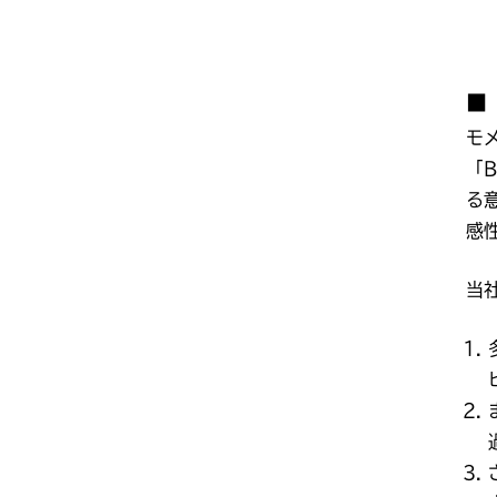
■「
モ
「B
る意
感
当